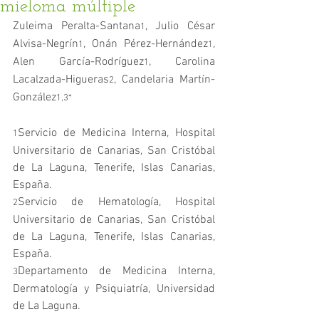
mieloma múltiple
Zuleima Peralta-Santana
, Julio César 
1
Alvisa-Negrín
, Onán Pérez-Hernández
, 
1
1
Alen García-Rodríguez
, Carolina 
1
Lacalzada-Higueras
, Candelaria Martín-
2
González
1,3*
Servicio de Medicina Interna, Hospital 
1
Universitario de Canarias, San Cristóbal 
de La Laguna, Tenerife, Islas Canarias, 
España.
Servicio de Hematología, Hospital 
2
Universitario de Canarias, San Cristóbal 
de La Laguna, Tenerife, Islas Canarias, 
España.
Departamento de Medicina Interna, 
3
Dermatología y Psiquiatría, Universidad 
de La Laguna.