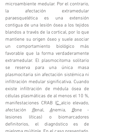
microambiente medular. Por el contrario, 
la afectación extramedular 
paraesquelética es una extensión 
contigua de una lesión ósea a los tejidos 
blandos a través de la cortical, por lo que 
mantiene su origen óseo y suele asociar 
un comportamiento biológico más 
favorable que la forma verdaderamente 
extramedular. El plasmocitoma solitario 
se reserva para una única masa 
plasmocitaria sin afectación sistémica ni 
infiltración medular significativa. Cuando 
existe infiltración de médula ósea de 
células plasmáticas de al menos el 10 %, 
manifestaciones CRAB (
C_
alcio elevado, 
afectación 
R
enal, 
A
nemia, 
B
one - 
lesiones líticas) o biomarcadores 
definitorios, el diagnóstico es de 
mieloma múltiple. En el caso presentado, 