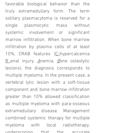
favorable biological behavior than the 
truly extramedullary form. The term 
solitary plasmacytoma is reserved for a 
single plasmocytic mass without 
systemic involvement or significant 
marrow infiltration. When bone marrow 
infiltration by plasma cells of at least 
10%, CRAB features 
(C-
hypercalcemia 
R_
enal injury, 
A
nemia, 
B
one osteolytic 
lesions), the diagnosis corresponds to 
multiple myeloma. In the present case, a 
vertebral lytic lesion with a soft-tissue 
component and bone marrow infiltration 
greater than 10% allowed classification 
as multiple myeloma with para-osseous 
extramedullary disease. Management 
combined systemic therapy for multiple 
myeloma with local radiotherapy, 
underscoring that the accurate 