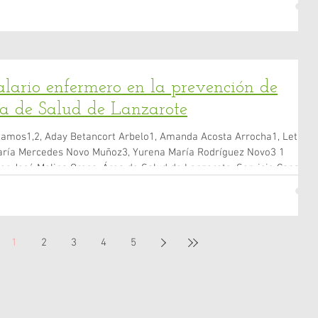
alamanca, Spain. 3 Kinesiology Program, Faculty of Health Sciences,
Ch
alario enfermero en la prevención de
ea de Salud de Lanzarote
amos1,2, Aday Betancort Arbelo1, Amanda Acosta Arrocha1, Leticia
ría Mercedes Novo Muñoz3, Yurena María Rodríguez Novo3 1
tor José Molina Orosa. Área de Salud de Lanzarote. Servicio Canario
 Canarias, España. 2 Doctoranda del Programa en Ciencias Médicas y
 Calidad de Vida, Universidad de La Laguna. Tenerife, Islas Canarias
e
1
2
3
4
5