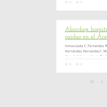
Pontificia de Salamanca, S
Universidad Autónoma de 
Abordaje hospit
caídas en el Ár
Inmaculada C. Fernández R
Hernández Hernández1, Ma
Hospital Universitario Doc
de Salud. Lanzarote, Islas
Farmacéuticas, Desarrollo y
España. 3 Departamento d