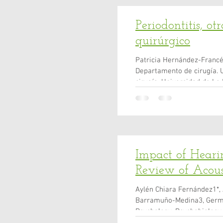
Periodontitis, ot
quirúrgico
Patricia Hernández-Francés
Departamento de cirugía. 
cirugía. Universidad de La
Periodontitis, otras infecc
sobre factores de riesgo p
riesgo quirúrgico (PRQ) co
Impact of Heari
Review of Acous
Aylén Chiara Fernández1*,
Barramuño-Medina3, Germa
Psychology, Psychobiology
Salamanca, Spain. 2 Facul