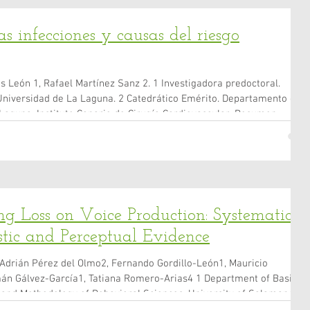
ras infecciones y causas del riesgo
 León 1, Rafael Martínez Sanz 2. 1 Investigadora predoctoral.
Universidad de La Laguna. 2 Catedrático Emérito. Departamento de
 Laguna. Instituto Canario de Cirugía Cardiovascular. Resumen
iones y causas del riesgo quiruúrgico Introducción. Revisión narrativa
ara la cirugía que no suelen contemplarse en los predictores de
ng Loss on Voice Production: Systematic
tic and Perceptual Evidence
 Adrián Pérez del Olmo2, Fernando Gordillo-León1, Mauricio
́n Gálvez-García1, Tatiana Romero-Arias4 1 Department of Basic
 and Methodology of Behavioral Sciences, University of Salamanca,
ty of Health Sciences, Speech and Language Section, Universidad