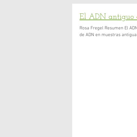
El ADN antiguo c
Rosa Fregel Resumen El ADN antiguo como herramienta interdisciplinar Introducción: El análisis
de ADN en muestras antiguas