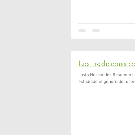
Las tradiciones c
Justo Hernández Resumen Las tradiciones convergentes del ecorché En este trabajo hemos
estudiado el género del ecor