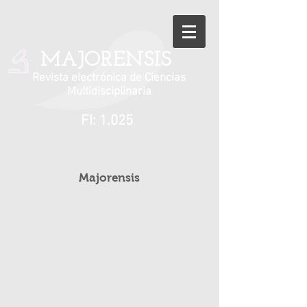
MAJORENSIS
Revista electrónica de Ciencias
Multidisciplinaria
FI: 1.025
Majorensis