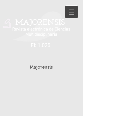
MAJORENSIS
Revista electrónica de Ciencias
Multidisciplinaria
FI: 1.025
Majorensis