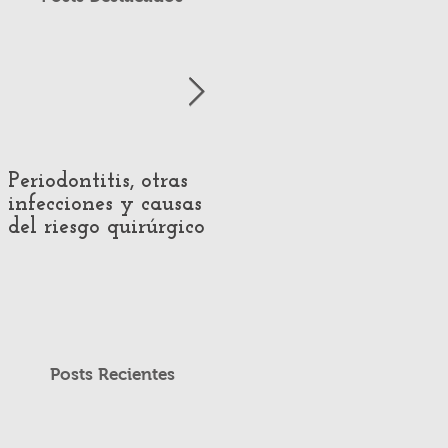
Periodontitis, otras
Impact of Hearing
infecciones y causas
Loss on Voice
del riesgo quirúrgico
Production:
Systematic Review of
Acoustic and
Perceptual Evidence
Posts Recientes