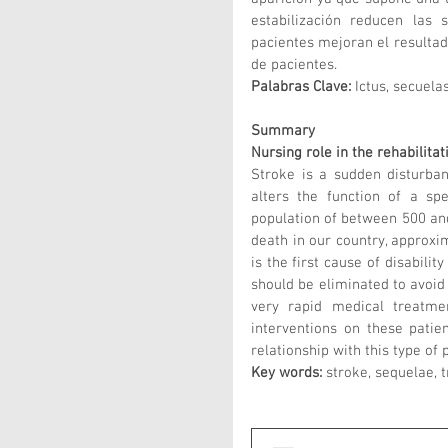
estabilización reducen las 
pacientes mejoran el resultado
de pacientes. 
Palabras Clave:
 Ictus, secuela
Summary
Nursing role in the rehabilitat
Stroke is a sudden disturban
alters the function of a spe
population of between 500 and 
death in our country, approxim
is the first cause of disabilit
should be eliminated to avoid 
very rapid medical treatmen
interventions on these patie
relationship with this type of p
Key words: 
stroke, sequelae, t