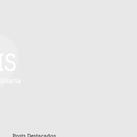
IS
linaria
Posts Destacados