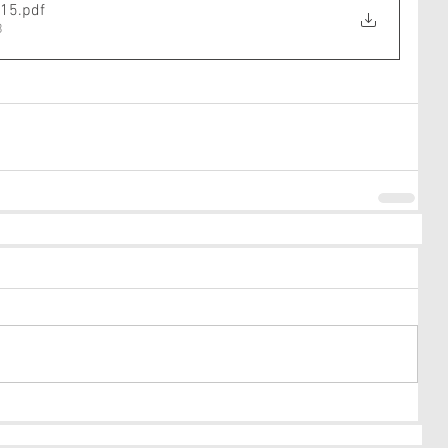
v15
.pdf
B