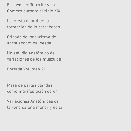
de caídas en el Área de
Esclavos en Tenerife y La
Salud de Lanzarote
Gomera durante el siglo XIX:
¿una pervivencia singular?
La cresta neural en la
formación de la cara: bases
embriológicas relevancia
Cribado del aneurisma de
clínica y nuevas
aorta abdominal desde
perspectivas celulares,
Atención Primaria: una tarea
genómicas y metodológicas
Un estudio anatómico de
pendiente
variaciones de los músculos
extensores de la mano
Portada Volumen 21
Masa de partes blandas
como manifestación de un
mieloma múltiple
Variaciones Anatómicas de
la vena safena menor y de la
vena poplítea: informe de un
caso