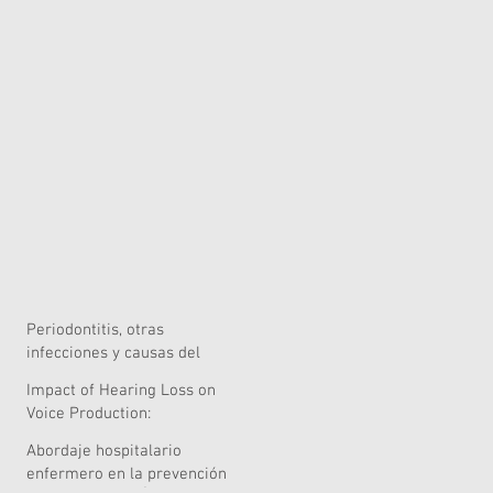
Periodontitis, otras
infecciones y causas del
riesgo quirúrgico
Impact of Hearing Loss on
Voice Production:
Systematic Review of
Abordaje hospitalario
Acoustic and Perceptual
enfermero en la prevención
Evidence