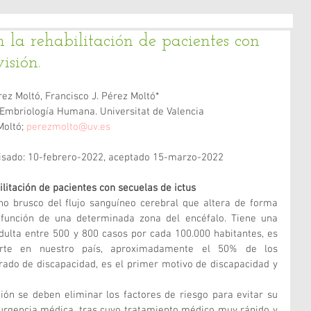
 la rehabilitación de pacientes con
isión.
ez Moltó, Francisco J. Pérez Moltó*
mbriología Humana. Universitat de Valencia 
oltó; 
perezmolto@uv.es
visado: 10-febrero-2022, aceptado 15-marzo-2022
litación de pacientes con secuelas de ictus
no brusco del flujo sanguíneo cerebral que altera de forma 
 función de una determinada zona del encéfalo. Tiene una 
dulta entre 500 y 800 casos por cada 100.000 habitantes, es 
te en nuestro país, aproximadamente el 50% de los 
rado de discapacidad, es el primer motivo de discapacidad y 
n se deben eliminar los factores de riesgo para evitar su 
urgencia médica, tras cuyo tratamiento médico muy rápido y 