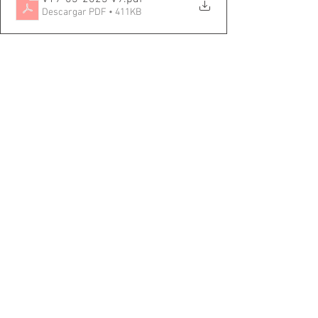
Descargar PDF • 411KB
Volumen 19 2023
Comentarios
Escribir un comentario...