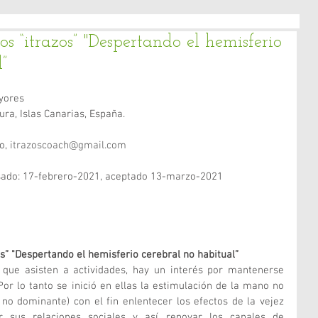
 “itrazos” "Despertando el hemisferio
”
yores 
ra, Islas Canarias, España.
o, 
itrazoscoach@gmail.com
sado: 17-febrero-2021, aceptado 13-marzo-2021
” "Despertando el hemisferio cerebral no habitual”
que asisten a actividades, hay un interés por mantenerse 
or lo tanto se inició en ellas la estimulación de la mano no 
 no dominante) con el fin enlentecer los efectos de la vejez 
 sus relaciones sociales y así renovar los canales de 