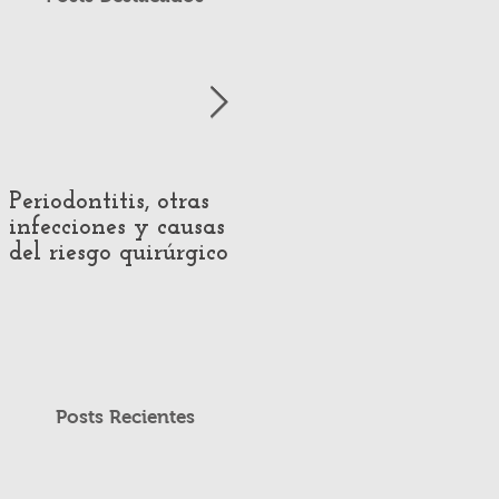
Periodontitis, otras
Impact of Hearing
infecciones y causas
Loss on Voice
del riesgo quirúrgico
Production:
Systematic Review of
Acoustic and
Perceptual Evidence
Posts Recientes