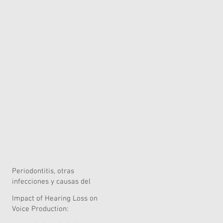
Periodontitis, otras
infecciones y causas del
riesgo quirúrgico
Impact of Hearing Loss on
Voice Production:
Systematic Review of