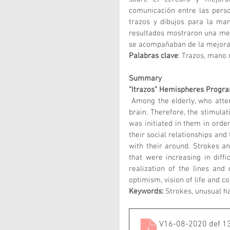
comunicación entre las perso
trazos y dibujos para la man
resultados mostraron una mejo
se acompañaban de la mejora e
Palabras clave
: Trazos, mano n
Summary
"Itrazos" Hemispheres Progra
 Among the elderly, who attend activities, there is an interest in being active in body and 
brain. Therefore, the stimula
was initiated in them in orde
their social relationships an
with their around. Strokes a
that were increasing in diff
realization of the lines an
optimism, vision of life and co
Keywords:
 Strokes, unusual ha
V16-08-2020 def 1