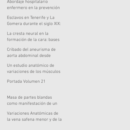
Abordaje hospitalario
Acoustic and Perceptual
enfermero en la prevención
Evidence
de caídas en el Área de
Esclavos en Tenerife y La
Salud de Lanzarote
Gomera durante el siglo XIX:
¿una pervivencia singular?
La cresta neural en la
formación de la cara: bases
embriológicas relevancia
Cribado del aneurisma de
clínica y nuevas
aorta abdominal desde
perspectivas celulares,
Atención Primaria: una tarea
genómicas y metodológicas
Un estudio anatómico de
pendiente
variaciones de los músculos
extensores de la mano
Portada Volumen 21
Masa de partes blandas
como manifestación de un
mieloma múltiple
Variaciones Anatómicas de
la vena safena menor y de la
vena poplítea: informe de un