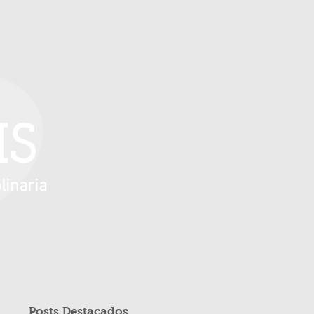
IS
linaria
Posts Destacados