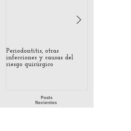
Periodontitis, otras
Impact of Hear
infecciones y causas del
Voice Producti
riesgo quirúrgico
Systematic Re
Acoustic and P
Evidence
Posts
Recientes
Periodontitis, otras infecciones y causas
del riesgo quirúrgico