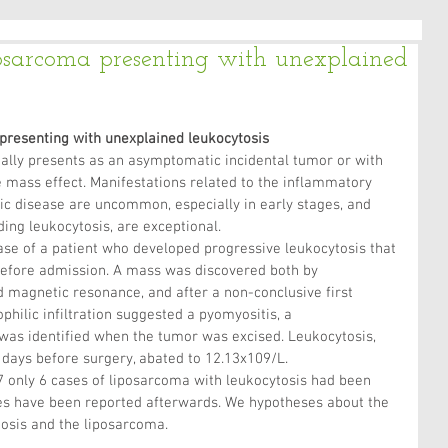
posarcoma presenting with unexplained
presenting with unexplained leukocytosis
ally presents as an asymptomatic incidental tumor or with 
mass effect. Manifestations related to the inflammatory 
ic disease are uncommon, especially in early stages, and 
ding leukocytosis, are exceptional.
ase of a patient who developed progressive leukocytosis that 
before admission. A mass was discovered both by 
magnetic resonance, and after a non-conclusive first 
philic infiltration suggested a pyomyositis, a 
was identified when the tumor was excised. Leukocytosis, 
days before surgery, abated to 12.13x109/L.
07 only 6 cases of liposarcoma with leukocytosis had been 
es have been reported afterwards. We hypotheses about the 
tosis and the liposarcoma.