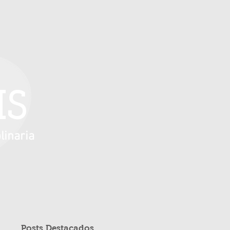
IS
linaria
Posts Destacados