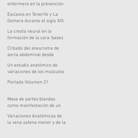
Acoustic and Perceptual
enfermero en la prevención
Evidence
de caídas en el Área de
Esclavos en Tenerife y La
Salud de Lanzarote
Gomera durante el siglo XIX:
¿una pervivencia singular?
La cresta neural en la
formación de la cara: bases
embriológicas relevancia
Cribado del aneurisma de
clínica y nuevas
aorta abdominal desde
perspectivas celulares,
Atención Primaria: una tarea
genómicas y metodológicas
Un estudio anatómico de
pendiente
variaciones de los músculos
extensores de la mano
Portada Volumen 21
Masa de partes blandas
como manifestación de un
mieloma múltiple
Variaciones Anatómicas de
la vena safena menor y de la
vena poplítea: informe de un
caso