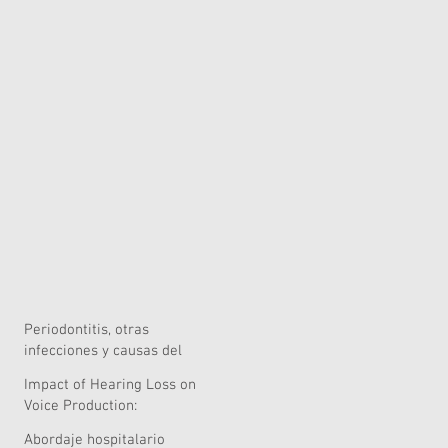
Periodontitis, otras
infecciones y causas del
riesgo quirúrgico
Impact of Hearing Loss on
Voice Production:
Systematic Review of
Abordaje hospitalario