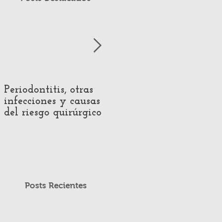
Periodontitis, otras
Impact of Hearing
infecciones y causas
Loss on Voice
del riesgo quirúrgico
Production:
Systematic Review of
Acoustic and
Perceptual Evidence
Posts Recientes