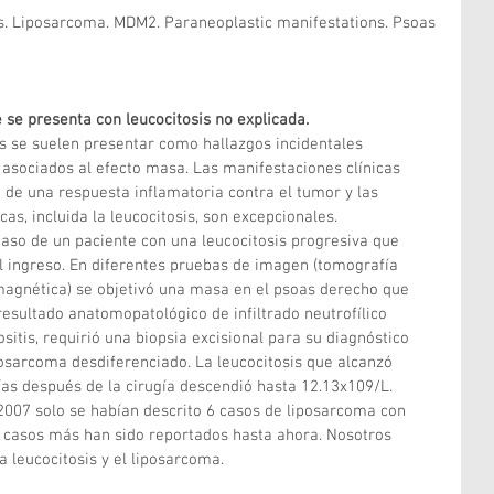
s. Liposarcoma. MDM2. Paraneoplastic manifestations. Psoas 
se presenta con leucocitosis no explicada.
s se suelen presentar como hallazgos incidentales 
asociados al efecto masa. Las manifestaciones clínicas 
 de una respuesta inflamatoria contra el tumor y las 
s, incluida la leucocitosis, son excepcionales.
caso de un paciente con una leucocitosis progresiva que 
 ingreso. En diferentes pruebas de imagen (tomografía 
agnética) se objetivó una masa en el psoas derecho que 
resultado anatomopatológico de infiltrado neutrofílico 
itis, requirió una biopsia excisional para su diagnóstico 
iposarcoma desdiferenciado. La leucocitosis que alcanzó 
ías después de la cirugía descendió hasta 12.13x109/L.
 2007 solo se habían descrito 6 casos de liposarcoma con 
s casos más han sido reportados hasta ahora. Nosotros 
a leucocitosis y el liposarcoma.