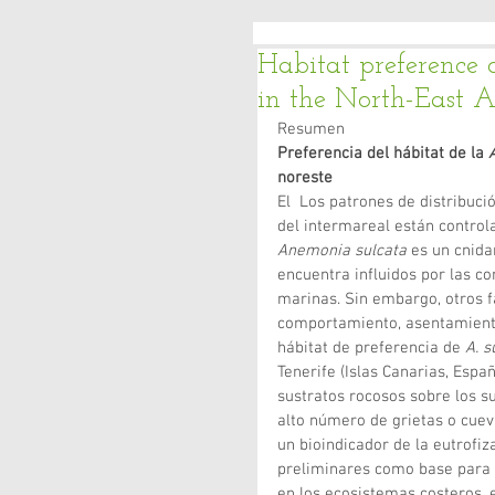
Habitat preference 
in the North-East A
Resumen
Preferencia del hábitat de la 
noreste
El  Los patrones de distribuci
del intermareal están control
Anemonia sulcata
 es un cnida
encuentra influidos por las co
marinas. Sin embargo, otros f
comportamiento, asentamiento y
hábitat de preferencia de 
A. s
Tenerife (Islas Canarias, Espa
sustratos rocosos sobre los 
alto número de grietas o cuev
un bioindicador de la eutrofi
preliminares como base para u
en los ecosistemas costeros, e