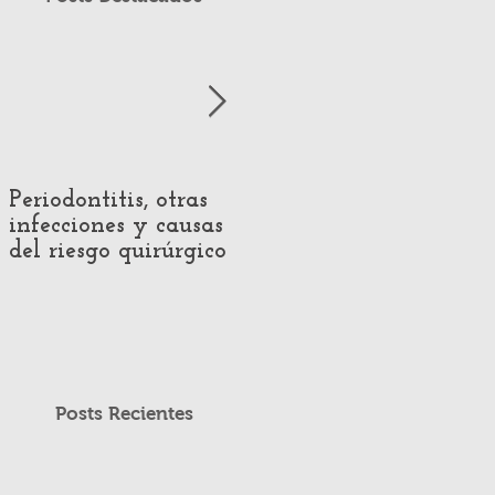
Periodontitis, otras
Impact of Hearing
infecciones y causas
Loss on Voice
del riesgo quirúrgico
Production:
Systematic Review of
Acoustic and
Perceptual Evidence
Posts Recientes