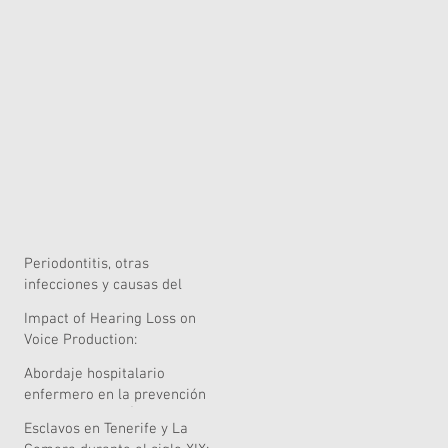
Periodontitis, otras
infecciones y causas del
riesgo quirúrgico
Impact of Hearing Loss on
Voice Production:
Systematic Review of
Abordaje hospitalario
Acoustic and Perceptual
enfermero en la prevención
Evidence
de caídas en el Área de
Esclavos en Tenerife y La
Salud de Lanzarote