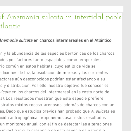
of Anemonia sulcata in intertidal pools
tlantic
Anemonia sulcata
 en charcos intermareales en el Atlántico 
ón y la abundancia de las especies bentónicas de los charcos 
ados por factores tanto espaciales, como temporales. 
rio común en estos hábitats, cuyo estilo de vida se 
ndiciones de luz, la oscilación de mareas y las corrientes 
actores aún desconocidos podrían estar afectando a su 
 distribución. Por ello, nuestro objetivo fue conocer el 
ulcata 
en los charcos del intermareal en la costa norte de 
ña). Los resultados muestran que esta especie prefiere 
sustratos mixtos rocoso-arenosos, además de charcos con un 
as. Dado que estudios previos han probado que 
A. sulcata 
es 
zación antropogénica, proponemos usar estos resultados 
n monitoreo anual, con el fin de detectar las alteraciones 
 investigar si la presencia de esta especie es natural o 