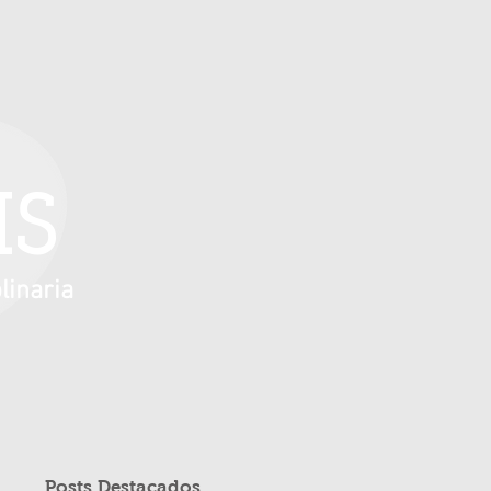
IS
linaria
Posts Destacados