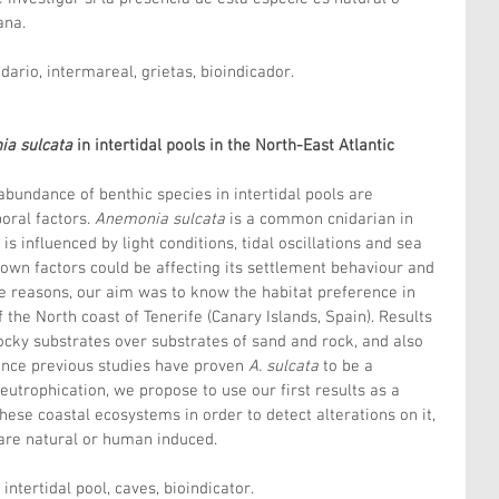
ana.
ario, intermareal, grietas, bioindicador.
a sulcata 
in intertidal pools in the North-East Atlantic
abundance of benthic species in intertidal pools are 
oral factors. 
Anemonia sulcata
 is a common cnidarian in 
 is influenced by light conditions, tidal oscillations and sea 
own factors could be affecting its settlement behaviour and 
se reasons, our aim was to know the habitat preference in 
f the North coast of Tenerife (Canary Islands, Spain). Results 
ocky substrates over substrates of sand and rock, and also 
nce previous studies have proven 
A. sulcata
 to be a 
eutrophication, we propose to use our first results as a 
hese coastal ecosystems in order to detect alterations on it, 
are natural or human induced.
ntertidal pool, caves, bioindicator.