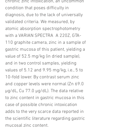
chronic zinc intoxication, an uncommon 
condition that poses difficulty in 
diagnosis, due to the lack of universally 
validated criteria. We measured, by 
atomic absorption spectrophotometry 
with a VARIAN SPECTRA  A 220Z, GTA-
110 graphite camera, zinc in a sample of 
gastric mucosa of this patient, yielding a 
value of 52.5 mg/kg (in dried sample), 
and in two control samples, yielding 
values of 5.12 and 9.95 mg/kg, i.e., 5 to 
10-fold lower. By contrast serum zinc 
and copper levels were normal (Zn 69.0 
µg/dL, Cu 77.0 µg/dL). The data relative 
to zinc content in gastric mucosa in this 
case of possible chronic intoxication 
adds to the very scarce data reported in 
the scientific literature regarding gastric 
mucosal zinc content.