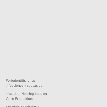
Periodontitis, otras
infecciones y causas del
riesgo quirúrgico
Impact of Hearing Loss on
Voice Production:
Systematic Review of