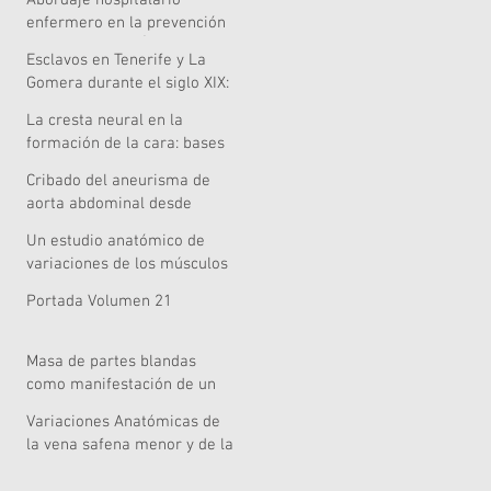
Abordaje hospitalario
Acoustic and Perceptual
enfermero en la prevención
Evidence
de caídas en el Área de
Esclavos en Tenerife y La
Salud de Lanzarote
Gomera durante el siglo XIX:
¿una pervivencia singular?
La cresta neural en la
formación de la cara: bases
embriológicas relevancia
Cribado del aneurisma de
clínica y nuevas
aorta abdominal desde
perspectivas celulares,
Atención Primaria: una tarea
genómicas y metodológicas
Un estudio anatómico de
pendiente
variaciones de los músculos
extensores de la mano
Portada Volumen 21
Masa de partes blandas
como manifestación de un
mieloma múltiple
Variaciones Anatómicas de
la vena safena menor y de la
vena poplítea: informe de un