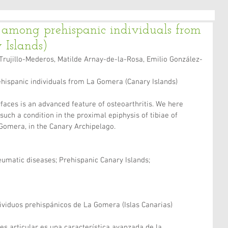
among prehispanic individuals from
Islands)
Trujillo-Mederos, Matilde Arnay-de-la-Rosa, Emilio González-
ispanic individuals from La Gomera (Canary Islands)
rfaces is an advanced feature of osteoarthritis. We here 
such a condition in the proximal epiphysis of tibiae of 
 Gomera, in the Canary Archipelago.
eumatic diseases; Prehispanic Canary Islands; 
viduos prehispánicos de La Gomera (Islas Canarias)
es articular es una característica avanzada de la 