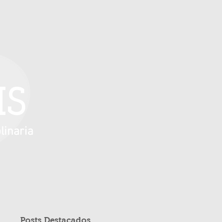
IS
linaria
Posts Destacados