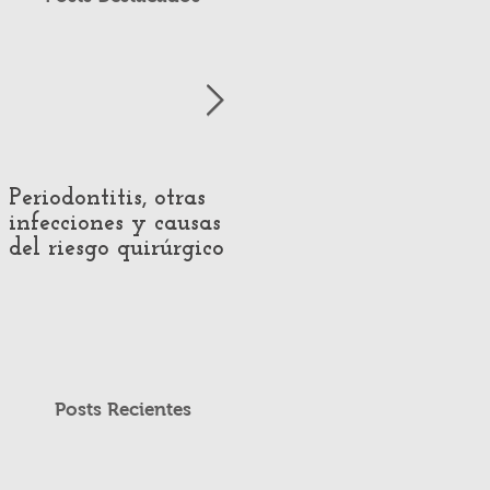
Periodontitis, otras
Impact of Hearing
infecciones y causas
Loss on Voice
del riesgo quirúrgico
Production:
Systematic Review of
Acoustic and
Perceptual Evidence
Posts Recientes