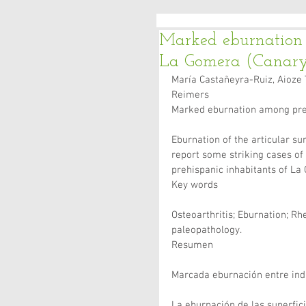
Marked eburnation 
La Gomera (Canary 
María Castañeyra-Ruiz, Aioze 
Reimers
Marked eburnation among preh
Eburnation of the articular su
report some striking cases of 
prehispanic inhabitants of La
Key words
Osteoarthritis; Eburnation; Rh
paleopathology.
Resumen
Marcada eburnación entre indi
La eburnación de las superfici