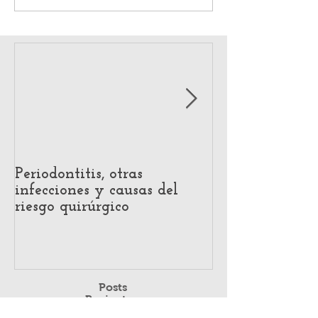
Periodontitis, otras
Impact of Hear
infecciones y causas del
Voice Producti
riesgo quirúrgico
Systematic Re
Acoustic and P
Evidence
Posts
Recientes