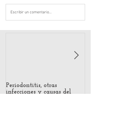
Escribir un comentario...
Periodontitis, otras
Impact of Hear
infecciones y causas del
Voice Producti
riesgo quirúrgico
Systematic Re
Acoustic and P
Evidence