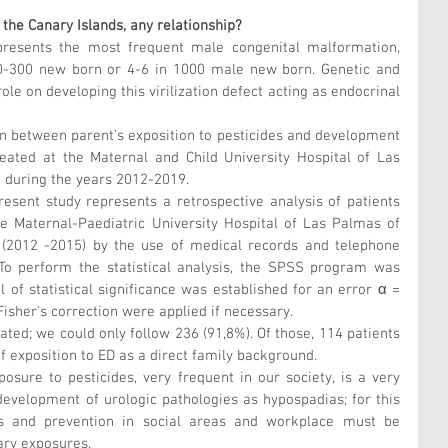
the Canary Islands, any relationship?
presents the most frequent male congenital malformation, 
0-300 new born or 4-6 in 1000 male new born. Genetic and 
le on developing this virilization defect acting as endocrinal 
on between parent’s exposition to pesticides and development 
eated at the Maternal and Child University Hospital of Las 
 during the years 2012-2019.
esent study represents a retrospective analysis of patients 
e Maternal-Paediatric University Hospital of Las Palmas of 
(2012 -2015) by the use of medical records and telephone 
 To perform the statistical analysis, the SPSS program was 
l of statistical significance was established for an error α = 
Fisher's correction were applied if necessary.
ated; we could only follow 236 (91,8%). Of those, 114 patients 
of exposition to ED as a direct family background.
osure to pesticides, very frequent in our society, is a very 
development of urologic pathologies as hypospadias; for this 
 and prevention in social areas and workplace must be 
ary exposures. 