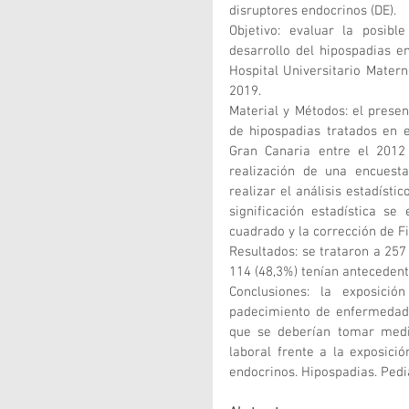
disruptores endocrinos (DE). 
Objetivo: evaluar la posibl
desarrollo del hipospadias e
Hospital Universitario Mater
2019.
Material y Métodos: el presen
de hipospadias tratados en e
Gran Canaria entre el 2012 y
realización de una encuesta
realizar el análisis estadístic
significación estadística se
cuadrado y la corrección de F
Resultados: se trataron a 257 
114 (48,3%) tenían antecedente
Conclusiones: la exposició
padecimiento de enfermedades
que se deberían tomar medid
laboral frente a la exposició
endocrinos. Hipospadias. Pedia