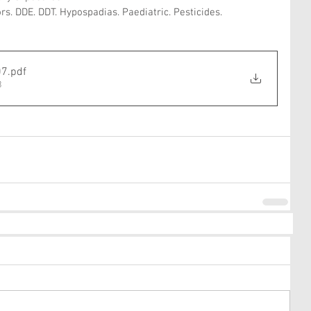
ors. DDE. DDT. Hypospadias. Paediatric. Pesticides.
07
.pdf
B