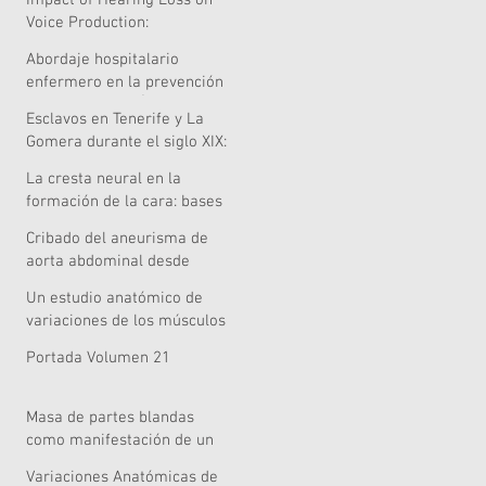
Impact of Hearing Loss on
Voice Production:
Systematic Review of
Abordaje hospitalario
Acoustic and Perceptual
enfermero en la prevención
Evidence
de caídas en el Área de
Esclavos en Tenerife y La
Salud de Lanzarote
Gomera durante el siglo XIX:
¿una pervivencia singular?
La cresta neural en la
formación de la cara: bases
embriológicas relevancia
Cribado del aneurisma de
clínica y nuevas
aorta abdominal desde
perspectivas celulares,
Atención Primaria: una tarea
genómicas y metodológicas
Un estudio anatómico de
pendiente
variaciones de los músculos
extensores de la mano
Portada Volumen 21
Masa de partes blandas
como manifestación de un
mieloma múltiple
Variaciones Anatómicas de