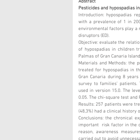
Abstract
Pesticides and hypospadias in 
Introduction: hypospadias re
with a prevalence of 1 in 20
environmental factors play a ro
disruptors (ED). 
Objective: evaluate the relati
of hypospadias in children tr
Palmas of Gran Canaria Island
Materials and Methods: the pr
treated for hypospadias in th
Gran Canaria during 8 years 
survey to families’ patients.
used in version 15.0. The leve
0.05. The chi-square test and 
Results: 257 patients were tre
(48,3%) had a clinical history 
Conclusions: the chronical exp
important  risk factor in the 
reason, awareness measures
carried out to avoid unnecess