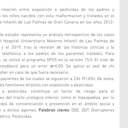
e relación entre exposición a pesticidas de los padres y 
n los niños nacidos con esta malformacion y tratados en el 
no Infantil de Las Palmas de Gran Canaria en los años 2012-
te estudio representa un análisis retrospectivo de los casos 
l Hospital Universitario Materno Infantil de Las Palmas de 
 el 2019, tras la revisión de las historias clínicas y la 
 telefónica a los padres de los pacientes tratados. Para 
o, se utilizó el programa SPSS en la versión 15.0. El nivel de 
 estableció para un error α=0.05. Se aplicó el test de chi 
isher en caso de que fuera necesario.
pacientes de los cuales se siguieron a 236 (91,8%). De estos, 
s familiares directos con exposición a pesticidas.
n a pesticidas, constituye un factor de riesgo para el 
 del tracto urológico inferior como el hipospadias, por lo 
as de concienciación y prevención en el ámbito social y 
n a dichos agentes. 
Palabras claves
: DDE. DDT. Distruptores 
trico. Pesticidas.