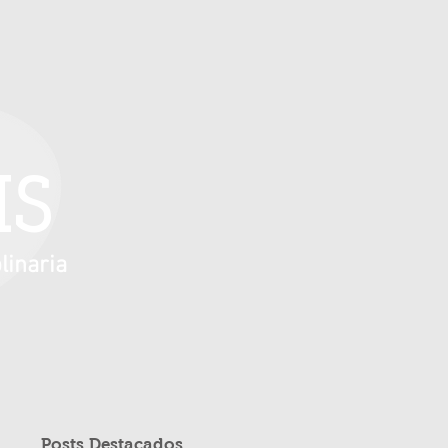
IS
linaria
Posts Destacados