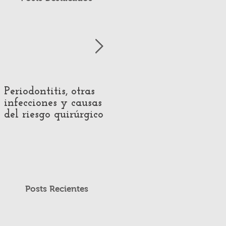
Periodontitis, otras
Impact of Hearing
infecciones y causas
Loss on Voice
del riesgo quirúrgico
Production:
Systematic Review of
Acoustic and
Perceptual Evidence
Posts Recientes