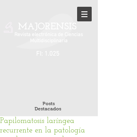
MAJORENSIS
Revista electrónica de Ciencias
Multidisciplinaria
FI: 1.025
Posts
Destacados
Papilomatosis laríngea
recurrente en la patología