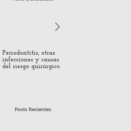
Periodontitis, otras
Impact of Hearing
infecciones y causas
Loss on Voice
del riesgo quirúrgico
Production:
Systematic Review of
Acoustic and
Perceptual Evidence
Posts Recientes