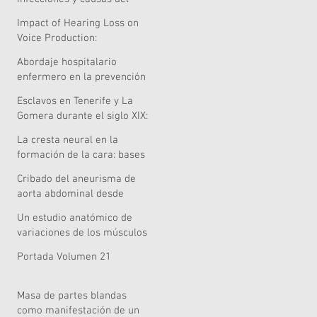
riesgo quirúrgico
Impact of Hearing Loss on
Voice Production:
Systematic Review of
Abordaje hospitalario
Acoustic and Perceptual
enfermero en la prevención
Evidence
de caídas en el Área de
Esclavos en Tenerife y La
Salud de Lanzarote
Gomera durante el siglo XIX:
¿una pervivencia singular?
La cresta neural en la
formación de la cara: bases
embriológicas relevancia
Cribado del aneurisma de
clínica y nuevas
aorta abdominal desde
perspectivas celulares,
Atención Primaria: una tarea
genómicas y metodológicas
Un estudio anatómico de
pendiente
variaciones de los músculos
extensores de la mano
Portada Volumen 21
Masa de partes blandas
como manifestación de un