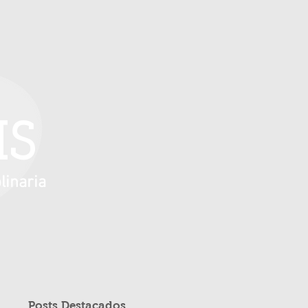
IS
linaria
Posts Destacados