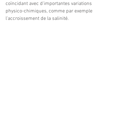
coïncidant avec d'importantes variations 
physico-chimiques, comme par exemple 
l'accroissement de la salinité.
La tendance lysogénique se produit 
comme un mécanisme de défense qui 
permet la survie virale, dans des 
conditions défavorables, comme il est 
démontré dans le cas de Salses-
Leucate, où un accroissement radical de 
la Salinité induit la disparition de virus 
libres et l'accroissement extrême de la 
tendance lysogénique, outre 
l'augmentation de la respiration, 
bactérienne. Les virus, qu'ils sont des 
organismes presqu'inertes ne peuvent 
pas s'adapter aux changements 
produits à son à autour, par conséquent 
pour pouvoir s'adapter à des 