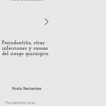
Periodontitis, otras
Impact of Hearing
infecciones y causas
Loss on Voice
del riesgo quirúrgico
Production:
Systematic Review of
Acoustic and
Perceptual Evidence
Posts Recientes
Periodontitis, otras