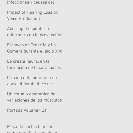
infecciones y causas del
riesgo quirúrgico
Impact of Hearing Loss on
Voice Production:
Systematic Review of
Abordaje hospitalario
Acoustic and Perceptual
enfermero en la prevención
Evidence
de caídas en el Área de
Esclavos en Tenerife y La
Salud de Lanzarote
Gomera durante el siglo XIX:
¿una pervivencia singular?
La cresta neural en la
formación de la cara: bases
embriológicas relevancia
Cribado del aneurisma de
clínica y nuevas
aorta abdominal desde
perspectivas celulares,
Atención Primaria: una tarea
genómicas y metodológicas
Un estudio anatómico de
pendiente
variaciones de los músculos
extensores de la mano
Portada Volumen 21
Masa de partes blandas
como manifestación de un