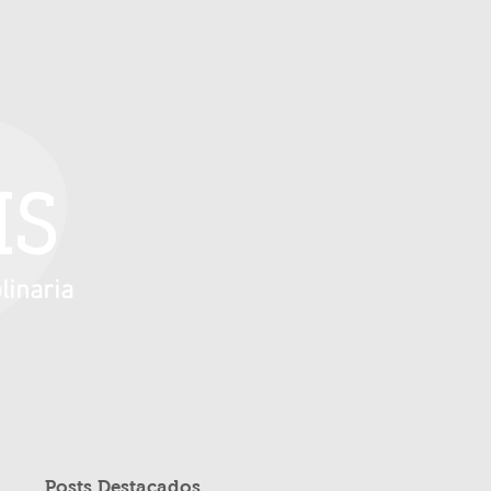
IS
linaria
Posts Destacados